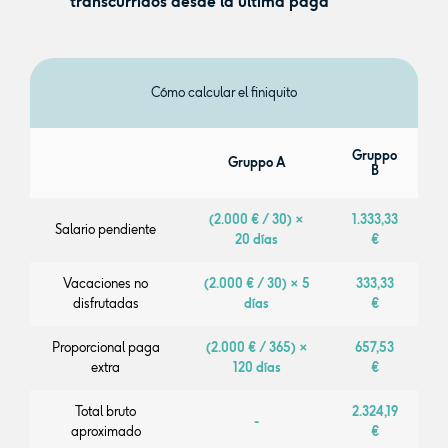
transcurridos desde la última paga
Cómo calcular el finiquito
Gruppo
Gruppo A
B
(2.000 € / 30) ×
1.333,33
Salario pendiente
20 días
€
Vacaciones no
(2.000 € / 30) × 5
333,33
disfrutadas
días
€
Proporcional paga
(2.000 € / 365) ×
657,53
extra
120 días
€
Total bruto
2.324,19
-
aproximado
€