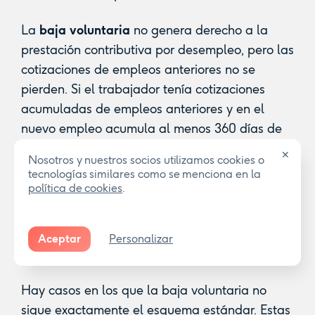
La
baja voluntaria
no genera derecho a la
prestación contributiva por desempleo, pero las
cotizaciones de empleos anteriores no se
pierden. Si el trabajador tenía cotizaciones
acumuladas de empleos anteriores y en el
nuevo empleo acumula al menos 360 días de
cotización adicionales, puede recuperar el
✕
Nosotros y nuestros socios utilizamos cookies o
derecho a la prestación completa.
tecnologías similares como se menciona en la
política de cookies
.
Situaciones especiales en la
Aceptar
Personalizar
baja voluntaria
Hay casos en los que la baja voluntaria no
sigue exactamente el esquema estándar. Estas