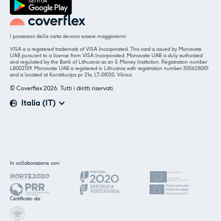
I possessori della carta devono essere maggiorenni
VISA is a registered trademark of VISA Incorporated. This card is issued by Monavate
UAB pursuant to a license from VISA Incorporated. Monavate UAB is duly authorized
and regulated by the Bank of Lithuania as an E-Money Institution. Registration number
LB002139. Monavate UAB is registered in Lithuania with registration number 305628001
and is located at Konstitucijos pr. 21a, LT-08130, Vilnius.
© Coverflex 2026. Tutti i diritti riservati.
Italia (IT)
✕
Insieme ai nostri partner utilizziamo cookie o
In collaborazione con:
tecnologie simili, come specificato nella
cookie
policy.
.
Certificato da:
Accettare
Personalizzare